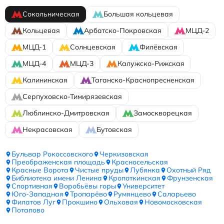
Сокольническая
Большая кольцевая
Кольцевая
Арбатско-Покровская
МЦД-2
МЦД-1
Солнцевская
Филёвская
МЦД-4
МЦД-3
Калужско-Рижская
Калининская
Таганско-Краснопресненская
Серпуховско-Тимирязевская
Люблинско-Дмитровская
Замоскворецкая
Некрасовская
Бутовская
Бульвар Рокоссовского
Черкизовская
Преображенская площадь
Красносельская
Красные Ворота
Чистые пруды
Лубянка
Охотный Ряд
Библиотека имени Ленина
Кропоткинская
Фрунзенская
Спортивная
Воробьёвы горы
Университет
Юго-Западная
Тропарёво
Румянцево
Саларьево
Филатов Луг
Прокшино
Ольховая
Новомосковская
Потапово