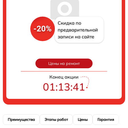
Скидка по
-20%
предварительной
записи на сайте
Цены на ремонт
Конец акции
01:13:40
Преимущества
Этапы работ
Цены
Гарантия
М