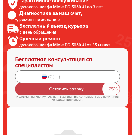
Гарантийное обслуживание
духового шкафа Miele DG 5060 Al до 3 лет
Диагностика за наш счет,
ремонт по желанию
Бесплатный выезд курьера
в день обращения
Срочный ремонт
духового шкафа Miele DG 5060 Al от 35 минут
Бесплатная консультация со
специалистом
Оставить заявку
Нажимая на кнопку "Оставить заявку" Вы соглашаетесь c
политикой
конфиденциальности