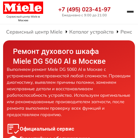
+7 (495) 023-41-97
Ежедневно с 9:00 до 21:00
Сервисный центр Miele
в
Москве
Сервисный центр Miele
Каталог устройств
Ремонт
Ремонт духового шкафа
Miele DG 5060 Al в Москве
Выполняем ремонт Miele DG 5060 Al в Москве с
устранением неисправностей любой сложности. Проводим
диагностику, выявляем причины поломки, заменяем
неисправные детали и восстанавливаем
работоспособность устройства. Используем оригинальные
или рекомендованные производителем запчасти, после
ремонта выполняем проверку всех функций и
предоставляем гарантию.
Официальный сервис