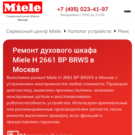
+7 (495) 023-41-97
Ежедневно с 9:00 до 21:00
Сервисный центр Miele
в
Москве
Сервисный центр Miele
Каталог устройств
Ремонт
Ремонт духового шкафа
Miele H 2661 BP BRWS в
Москве
Выполняем ремонт Miele H 2661 BP BRWS в Москве с
устранением неисправностей любой сложности. Проводим
диагностику, выявляем причины поломки, заменяем
неисправные детали и восстанавливаем
работоспособность устройства. Используем оригинальные
или рекомендованные производителем запчасти, после
ремонта выполняем проверку всех функций и
предоставляем гарантию.