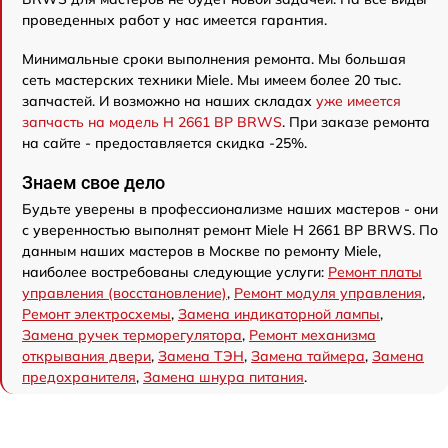
проведенных работ у нас имеется гарантия.
Минимальные сроки выполнения ремонта. Мы большая
сеть мастерских техники Miele. Мы имеем более 20 тыс.
запчастей. И возможно на наших складах
уже имеется
запчасть на модель H 2661 BP BRWS
. При заказе ремонта
на сайте - предоставляется скидка -25%.
Знаем свое дело
Будьте уверены в профессионализме наших мастеров - они
с уверенностью выполнят ремонт Miele H 2661 BP BRWS. По
данным наших мастеров в Москве по ремонту Miele,
наиболее востребованы следующие услуги:
Ремонт платы
управления (восстановление)
,
Ремонт модуля управления
,
Ремонт электросхемы
,
Замена индикаторной лампы
,
Замена ручек терморегулятора
,
Ремонт механизма
открывания двери
,
Замена ТЭН
,
Замена таймера
,
Замена
предохранителя
,
Замена шнура питания
.