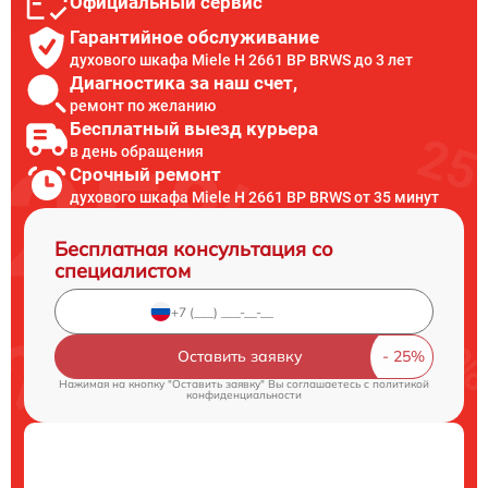
Официальный сервис
Гарантийное обслуживание
духового шкафа Miele H 2661 BP BRWS до 3 лет
Диагностика за наш счет,
ремонт по желанию
Бесплатный выезд курьера
в день обращения
Срочный ремонт
духового шкафа Miele H 2661 BP BRWS от 35 минут
Бесплатная консультация со
специалистом
Оставить заявку
Нажимая на кнопку "Оставить заявку" Вы соглашаетесь c
политикой
конфиденциальности