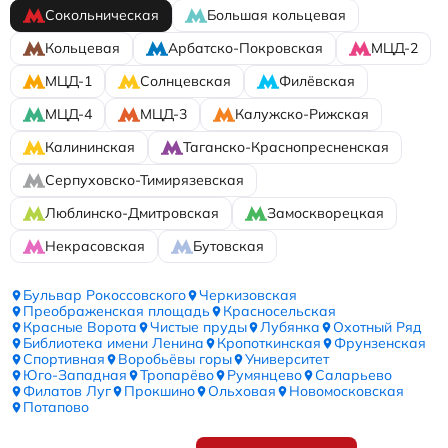
Сокольническая
Большая кольцевая
Кольцевая
Арбатско-Покровская
МЦД-2
МЦД-1
Солнцевская
Филёвская
МЦД-4
МЦД-3
Калужско-Рижская
Калининская
Таганско-Краснопресненская
Серпуховско-Тимирязевская
Люблинско-Дмитровская
Замоскворецкая
Некрасовская
Бутовская
Бульвар Рокоссовского
Черкизовская
Преображенская площадь
Красносельская
Красные Ворота
Чистые пруды
Лубянка
Охотный Ряд
Библиотека имени Ленина
Кропоткинская
Фрунзенская
Спортивная
Воробьёвы горы
Университет
Юго-Западная
Тропарёво
Румянцево
Саларьево
Филатов Луг
Прокшино
Ольховая
Новомосковская
Потапово