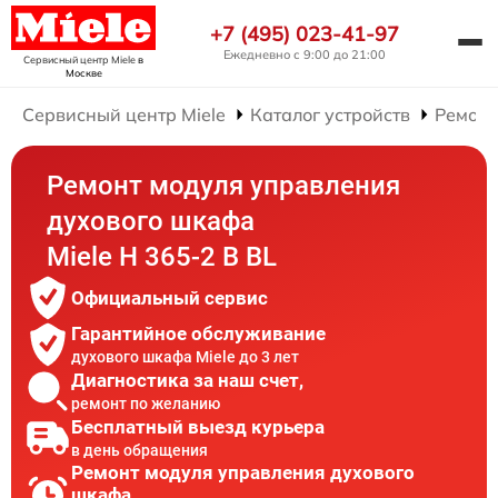
+7 (495) 023-41-97
Ежедневно с 9:00 до 21:00
Сервисный центр Miele
в
Москве
Сервисный центр Miele
Каталог устройств
Ремонт
Ремонт модуля управления
духового шкафа
Miele H 365-2 B BL
Официальный сервис
Гарантийное обслуживание
духового шкафа Miele до 3 лет
Диагностика за наш счет,
ремонт по желанию
Бесплатный выезд курьера
в день обращения
Ремонт модуля управления духового
шкафа