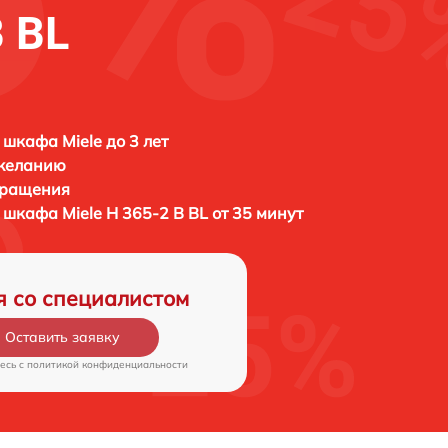
B BL
 шкафа Miele до 3 лет
 желанию
бращения
о шкафа
Miele H 365-2 B BL от 35 минут
я со специалистом
Оставить заявку
есь c
политикой конфиденциальности