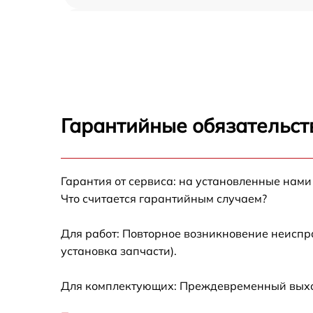
Замена ТЭН Miele H 5247 BP ED
Замена таймера Miele H 5247 BP ED
Замена предохранителя Miele H 5247 BP ED
Гарантийные обязательст
Замена шнура питания Miele H 5247 BP ED
Гарантия от сервиса: на установленные нами
Замена термодатчика Miele H 5247 BP ED
Что считается гарантийным случаем?
Замена панели управления Miele H 5247 BP
ED
Для работ: Повторное возникновение неиспр
установка запчасти).
Для комплектующих: Преждевременный выход 