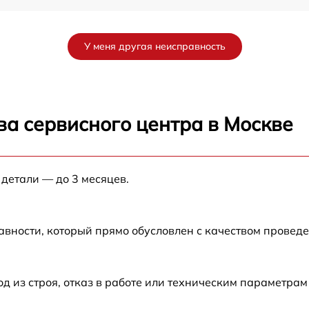
от 60 мин
У меня другая неисправность
от 60 мин
от 60 мин
ва сервисного центра в Москве
от 60 мин
 детали — до 3 месяцев.
от 60 мин
от 60 мин
авности, который прямо обусловлен с качеством провед
из строя, отказ в работе или техническим параметрам