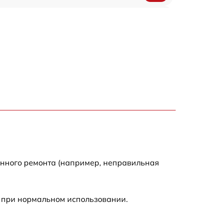
1200 р
500 р
700 р
500 р
900 р
1500 р
енного ремонта (например, неправильная
 при нормальном использовании.