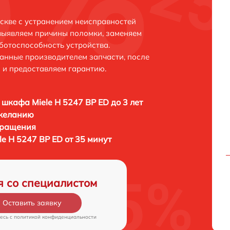
оскве с устранением неисправностей
выявляем причины поломки, заменяем
ботоспособность устройства.
анные производителем запчасти, после
 и предоставляем гарантию.
 шкафа Miele H 5247 BP ED до 3 лет
 желанию
бращения
e H 5247 BP ED от 35 минут
я со специалистом
Оставить заявку
есь c
политикой конфиденциальности