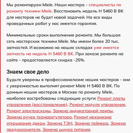
Мы ремонтируем Miele. Наши мастера -
специалисты по
ремонту техники Miele
. Восстановить модель H 5460 B BK
для мастеров не будет новой задачей. На все виды
проведенных работ у нас имеется гарантия.
Минимальные сроки выполнения ремонта. Мы большая
сеть мастерских техники Miele. Мы имеем более 20 тыс.
запчастей. И возможно на наших складах
уже имеется
запчасть на модель H 5460 B BK
. При заказе ремонта на
сайте - предоставляется скидка -25%.
Знаем свое дело
Будьте уверены в профессионализме наших мастеров - они
с уверенностью выполнят ремонт Miele H 5460 B BK. По
данным наших мастеров в Москве по ремонту Miele,
наиболее востребованы следующие услуги:
Ремонт платы
управления (восстановление)
,
Ремонт модуля управления
,
Ремонт электросхемы
,
Замена индикаторной лампы
,
Замена ручек терморегулятора
,
Ремонт механизма
открывания двери
,
Замена ТЭН
,
Замена таймера
,
Замена
предохранителя
,
Замена шнура питания
.