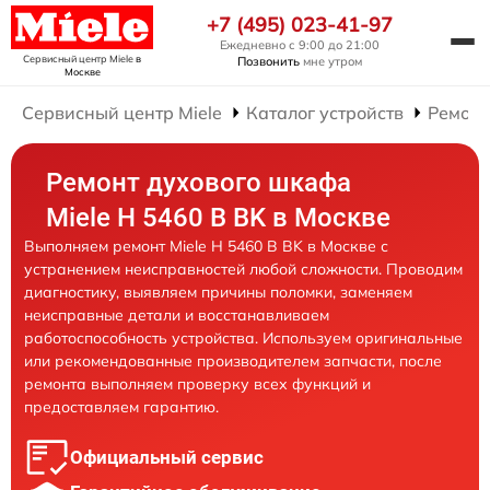
+7 (495) 023-41-97
Ежедневно с 9:00 до 21:00
Сервисный центр Miele
в
Позвонить
мне утром
Москве
Сервисный центр Miele
Каталог устройств
Ремонт
Ремонт духового шкафа
Miele H 5460 B BK в Москве
Выполняем ремонт Miele H 5460 B BK в Москве с
устранением неисправностей любой сложности. Проводим
диагностику, выявляем причины поломки, заменяем
неисправные детали и восстанавливаем
работоспособность устройства. Используем оригинальные
или рекомендованные производителем запчасти, после
ремонта выполняем проверку всех функций и
предоставляем гарантию.
Официальный сервис