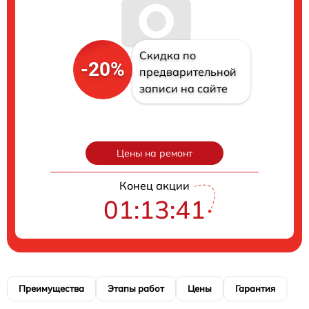
Скидка по
-20%
предварительной
записи на сайте
Цены на ремонт
Конец акции
01:13:40
Преимущества
Этапы работ
Цены
Гарантия
М