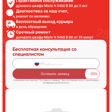
Гарантийное обслуживание
духового шкафа Miele H 5460 B BK до 3 лет
Диагностика за наш счет,
ремонт по желанию
Бесплатный выезд курьера
в день обращения
Срочный ремонт
духового шкафа Miele H 5460 B BK от 35 минут
Бесплатная консультация со
специалистом
Оставить заявку
Нажимая на кнопку "Оставить заявку" Вы соглашаетесь c
политикой
конфиденциальности