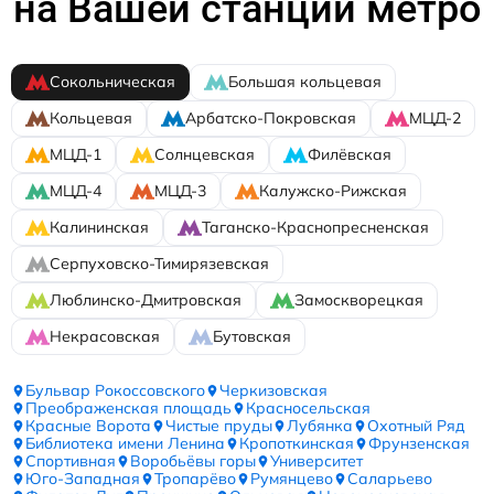
на Вашей станции метро
Сокольническая
Большая кольцевая
Кольцевая
Арбатско-Покровская
МЦД-2
МЦД-1
Солнцевская
Филёвская
МЦД-4
МЦД-3
Калужско-Рижская
Калининская
Таганско-Краснопресненская
Серпуховско-Тимирязевская
Люблинско-Дмитровская
Замоскворецкая
Некрасовская
Бутовская
Бульвар Рокоссовского
Черкизовская
Преображенская площадь
Красносельская
Красные Ворота
Чистые пруды
Лубянка
Охотный Ряд
Библиотека имени Ленина
Кропоткинская
Фрунзенская
Спортивная
Воробьёвы горы
Университет
Юго-Западная
Тропарёво
Румянцево
Саларьево