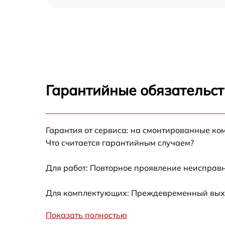
Замена ТЭН Miele H 5461 EP IX
Замена таймера Miele H 5461 EP IX
Замена предохранителя Miele H 5461 EP IX
Гарантийные обязательст
Замена шнура питания Miele H 5461 EP IX
Гарантия от сервиса: на смонтированные ко
Замена термодатчика Miele H 5461 EP IX
Что считается гарантийным случаем?
Замена панели управления Miele H 5461 EP
IX
Для работ: Повторное проявление неисправн
Для комплектующих: Преждевременный выход
Показать полностью