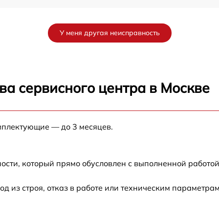
от 60 мин
У меня другая неисправность
от 60 мин
от 60 мин
ва сервисного центра в Москве
от 60 мин
мплектующие — до 3 месяцев.
от 60 мин
от 60 мин
ости, который прямо обусловлен с выполненной работой
 из строя, отказ в работе или техническим параметра