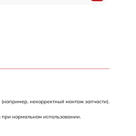
1200 р
500 р
700 р
500 р
900 р
1500 р
 (например, некорректный монтаж запчасти).
м при нормальном использовании.