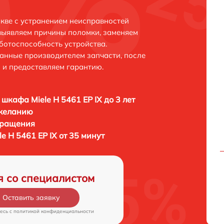
скве с устранением неисправностей
выявляем причины поломки, заменяем
ботоспособность устройства.
анные производителем запчасти, после
 и предоставляем гарантию.
 шкафа Miele H 5461 EP IX до 3 лет
 желанию
бращения
e H 5461 EP IX от 35 минут
я со специалистом
Оставить заявку
есь c
политикой конфиденциальности