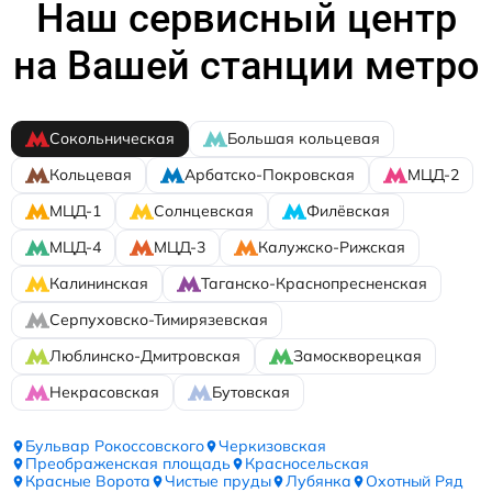
Наш сервисный центр
на Вашей станции метро
Сокольническая
Большая кольцевая
Кольцевая
Арбатско-Покровская
МЦД-2
МЦД-1
Солнцевская
Филёвская
МЦД-4
МЦД-3
Калужско-Рижская
Калининская
Таганско-Краснопресненская
Серпуховско-Тимирязевская
Люблинско-Дмитровская
Замоскворецкая
Некрасовская
Бутовская
Бульвар Рокоссовского
Черкизовская
Преображенская площадь
Красносельская
Красные Ворота
Чистые пруды
Лубянка
Охотный Ряд