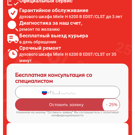
Официальный сервис
Гарантийное обслуживание
духового шкафа Miele H 6200 B EDST/CLST до 3 лет
Диагностика за наш счет,
ремонт по желанию
Бесплатный выезд курьера
в день обращения
Срочный ремонт
духового шкафа Miele H 6200 B EDST/CLST от 35
минут
Бесплатная консультация со
специалистом
Оставить заявку
Нажимая на кнопку "Оставить заявку" Вы соглашаетесь c
политикой
конфиденциальности