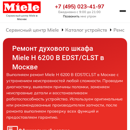
+7 (495) 023-41-97
Ежедневно с 9:00 до 21:00
Сервисный центр Miele
в
Позвонить
мне утром
Москве
Сервисный центр Miele
Каталог устройств
Ремонт
Ремонт духового шкафа
Miele H 6200 B EDST/CLST в
Москве
Выполняем ремонт Miele H 6200 B EDST/CLST в Москве с
устранением неисправностей любой сложности. Проводим
диагностику, выявляем причины поломки, заменяем
неисправные детали и восстанавливаем
работоспособность устройства. Используем оригинальные
или рекомендованные производителем запчасти, после
ремонта выполняем проверку всех функций и
предоставляем гарантию.