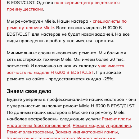
B EDST/CLST. Однако
наш сервис-центр выделяется
преимуществами
.
Мы ремонтируем Miele. Наши мастера -
специалисты по
ремонту техники Miele
. Восстановить модель H 6200 B
EDST/CLST для мастеров не будет новой задачей. На все
виды проведенных работ у нас имеется гарантия.
Минимальные сроки выполнения ремонта. Мы большая
сеть мастерских техники Miele. Мы имеем более 20 тыс.
запчастей. И возможно на наших складах
уже имеется
запчасть на модель H 6200 B EDST/CLST
. При заказе
ремонта на сайте - предоставляется скидка -25%.
Знаем свое дело
Будьте уверены в профессионализме наших мастеров - они
с уверенностью выполнят ремонт Miele H 6200 B EDST/CLST.
По данным наших мастеров в Москве по ремонту Miele,
наиболее востребованы следующие услуги:
Ремонт платы
управления (восстановление)
,
Ремонт модуля управления
,
Ремонт электросхемы
,
Замена индикаторной лампы
,
Замена ручек терморегулятора
,
Ремонт механизма