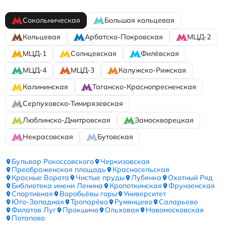
Сокольническая
Большая кольцевая
Кольцевая
Арбатско-Покровская
МЦД-2
МЦД-1
Солнцевская
Филёвская
МЦД-4
МЦД-3
Калужско-Рижская
Калининская
Таганско-Краснопресненская
Серпуховско-Тимирязевская
Люблинско-Дмитровская
Замоскворецкая
Некрасовская
Бутовская
Бульвар Рокоссовского
Черкизовская
Преображенская площадь
Красносельская
Красные Ворота
Чистые пруды
Лубянка
Охотный Ряд
Библиотека имени Ленина
Кропоткинская
Фрунзенская
Спортивная
Воробьёвы горы
Университет
Юго-Западная
Тропарёво
Румянцево
Саларьево
Филатов Луг
Прокшино
Ольховая
Новомосковская
Потапово