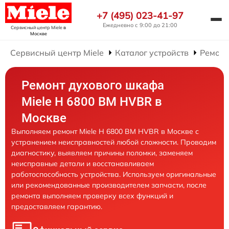
+7 (495) 023-41-97
Ежедневно с 9:00 до 21:00
Сервисный центр Miele
в
Москве
Сервисный центр Miele
Каталог устройств
Ремонт
Ремонт духового шкафа
Miele H 6800 BM HVBR в
Москве
Выполняем ремонт Miele H 6800 BM HVBR в Москве с
устранением неисправностей любой сложности. Проводим
диагностику, выявляем причины поломки, заменяем
неисправные детали и восстанавливаем
работоспособность устройства. Используем оригинальные
или рекомендованные производителем запчасти, после
ремонта выполняем проверку всех функций и
предоставляем гарантию.