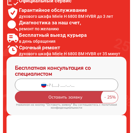
Официальный сервис
Гарантийное обслуживание
духового шкафа Miele H 6800 BM HVBR до 3 лет
Диагностика за наш счет,
ремонт по желанию
Бесплатный выезд курьера
в день обращения
Срочный ремонт
духового шкафа Miele H 6800 BM HVBR от 35 минут
Бесплатная консультация со
специалистом
Оставить заявку
Нажимая на кнопку "Оставить заявку" Вы соглашаетесь c
политикой
конфиденциальности