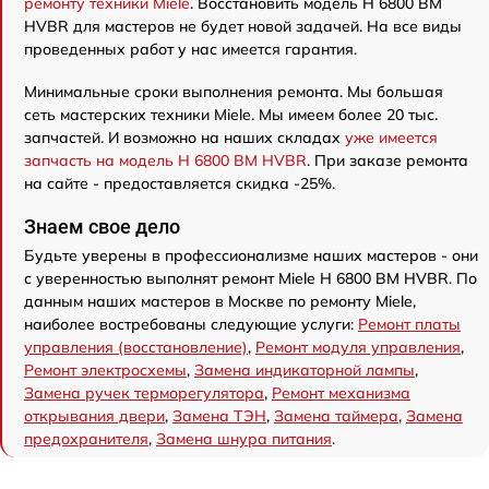
ремонту техники Miele
. Восстановить модель H 6800 BM
HVBR для мастеров не будет новой задачей. На все виды
проведенных работ у нас имеется гарантия.
Минимальные сроки выполнения ремонта. Мы большая
сеть мастерских техники Miele. Мы имеем более 20 тыс.
запчастей. И возможно на наших складах
уже имеется
запчасть на модель H 6800 BM HVBR
. При заказе ремонта
на сайте - предоставляется скидка -25%.
Знаем свое дело
Будьте уверены в профессионализме наших мастеров - они
с уверенностью выполнят ремонт Miele H 6800 BM HVBR. По
данным наших мастеров в Москве по ремонту Miele,
наиболее востребованы следующие услуги:
Ремонт платы
управления (восстановление)
,
Ремонт модуля управления
,
Ремонт электросхемы
,
Замена индикаторной лампы
,
Замена ручек терморегулятора
,
Ремонт механизма
открывания двери
,
Замена ТЭН
,
Замена таймера
,
Замена
предохранителя
,
Замена шнура питания
.