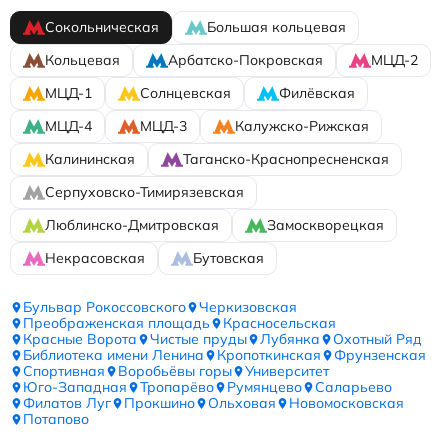
Сокольническая
Большая кольцевая
Кольцевая
Арбатско-Покровская
МЦД-2
МЦД-1
Солнцевская
Филёвская
МЦД-4
МЦД-3
Калужско-Рижская
Калининская
Таганско-Краснопресненская
Серпуховско-Тимирязевская
Люблинско-Дмитровская
Замоскворецкая
Некрасовская
Бутовская
Бульвар Рокоссовского
Черкизовская
Преображенская площадь
Красносельская
Красные Ворота
Чистые пруды
Лубянка
Охотный Ряд
Библиотека имени Ленина
Кропоткинская
Фрунзенская
Спортивная
Воробьёвы горы
Университет
Юго-Западная
Тропарёво
Румянцево
Саларьево
Филатов Луг
Прокшино
Ольховая
Новомосковская
Потапово