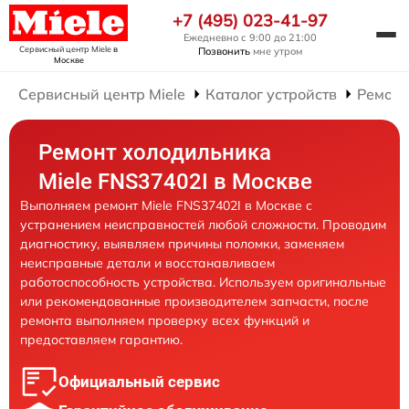
+7 (495) 023-41-97
Ежедневно с 9:00 до 21:00
Сервисный центр Miele
в
Позвонить
мне утром
Москве
Сервисный центр Miele
Каталог устройств
Ремонт
Ремонт холодильника
Miele FNS37402I в Москве
Выполняем ремонт Miele FNS37402I в Москве с
устранением неисправностей любой сложности. Проводим
диагностику, выявляем причины поломки, заменяем
неисправные детали и восстанавливаем
работоспособность устройства. Используем оригинальные
или рекомендованные производителем запчасти, после
ремонта выполняем проверку всех функций и
предоставляем гарантию.
Официальный сервис