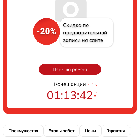
Скидка по
-20%
предварительной
записи на сайте
Цены на ремонт
Конец акции
01:13:40
Преимущества
Этапы работ
Цены
Гарантия
М