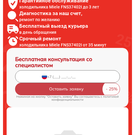
Гарантийное обслуживание
холодильника Miele FNS37402I до 3 лет
Диагностика за наш счет,
ремонт по желанию
Бесплатный выезд курьера
в день обращения
Срочный ремонт
холодильника Miele FNS37402I от 35 минут
Бесплатная консультация со
специалистом
Оставить заявку
Нажимая на кнопку "Оставить заявку" Вы соглашаетесь c
политикой
конфиденциальности