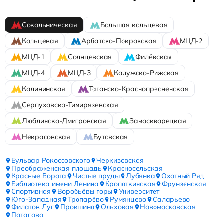
Сокольническая
Большая кольцевая
Кольцевая
Арбатско-Покровская
МЦД-2
МЦД-1
Солнцевская
Филёвская
МЦД-4
МЦД-3
Калужско-Рижская
Калининская
Таганско-Краснопресненская
Серпуховско-Тимирязевская
Люблинско-Дмитровская
Замоскворецкая
Некрасовская
Бутовская
Бульвар Рокоссовского
Черкизовская
Преображенская площадь
Красносельская
Красные Ворота
Чистые пруды
Лубянка
Охотный Ряд
Библиотека имени Ленина
Кропоткинская
Фрунзенская
Спортивная
Воробьёвы горы
Университет
Юго-Западная
Тропарёво
Румянцево
Саларьево
Филатов Луг
Прокшино
Ольховая
Новомосковская
Потапово