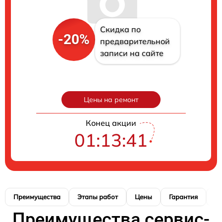
Скидка по
-20%
предварительной
записи на сайте
Цены на ремонт
Конец акции
01:13:40
Преимущества
Этапы работ
Цены
Гарантия
М
Преимущества сервис-