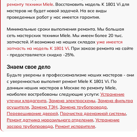
ремонту техники Miele
. Восстановить модель K 1801 Vi для
мастеров не будет новой задачей. На все виды
проведенных работ у нас имеется гарантия.
Минимальные сроки выполнения ремонта. Мы большая
сеть мастерских техники Miele. Мы имеем более 20 тыс.
запчастей. И возможно на наших складах
уже имеется
запчасть на модель K 1801 Vi
. При заказе ремонта на сайте
- предоставляется скидка -25%.
Знаем свое дело
Будьте уверены в профессионализме наших мастеров - они
с уверенностью выполнят ремонт Miele K 1801 Vi. По
данным наших мастеров в Москве по ремонту Miele,
наиболее востребованы следующие услуги:
Устранение
утечки хладагента
,
Замена электросхемы
,
Замена фильтра
осушителя
,
Замена ТЭН
,
Замена трубопровода
,
Перевешивание дверей
,
Прочистка дренажной системы
,
Ремонт датчика морозильного отделения
,
Устранение
засора трубопровода
,
Ремонт испарителя
.