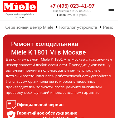
+7 (495) 023-41-97
Ежедневно с 9:00 до 21:00
Сервисный центр Miele
в
Позвонить
мне утром
Москве
Сервисный центр Miele
Каталог устройств
Ремонт
Ремонт холодильника
Miele K 1801 Vi в Москве
Выполняем ремонт Miele K 1801 Vi в Москве с устранением
неисправностей любой сложности. Проводим диагностику,
выявляем причины поломки, заменяем неисправные
детали и восстанавливаем работоспособность устройства.
Используем оригинальные или рекомендованные
производителем запчасти, после ремонта выполняем
проверку всех функций и предоставляем гарантию.
Официальный сервис
Гарантийное обслуживание