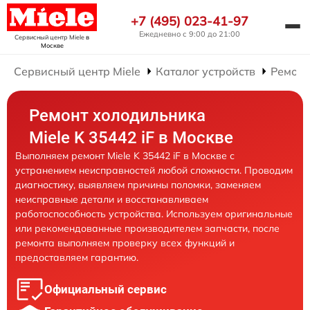
+7 (495) 023-41-97
Ежедневно с 9:00 до 21:00
Сервисный центр Miele
в
Москве
Сервисный центр Miele
Каталог устройств
Ремонт
Ремонт холодильника
Miele K 35442 iF в Москве
Выполняем ремонт Miele K 35442 iF в Москве с
устранением неисправностей любой сложности. Проводим
диагностику, выявляем причины поломки, заменяем
неисправные детали и восстанавливаем
работоспособность устройства. Используем оригинальные
или рекомендованные производителем запчасти, после
ремонта выполняем проверку всех функций и
предоставляем гарантию.
Официальный сервис