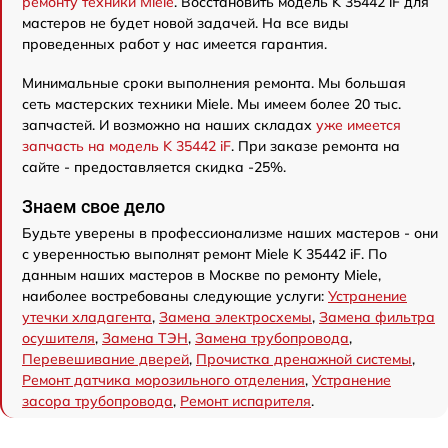
ремонту техники Miele
. Восстановить модель K 35442 iF для
мастеров не будет новой задачей. На все виды
проведенных работ у нас имеется гарантия.
Минимальные сроки выполнения ремонта. Мы большая
сеть мастерских техники Miele. Мы имеем более 20 тыс.
запчастей. И возможно на наших складах
уже имеется
запчасть на модель K 35442 iF
. При заказе ремонта на
сайте - предоставляется скидка -25%.
Знаем свое дело
Будьте уверены в профессионализме наших мастеров - они
с уверенностью выполнят ремонт Miele K 35442 iF. По
данным наших мастеров в Москве по ремонту Miele,
наиболее востребованы следующие услуги:
Устранение
утечки хладагента
,
Замена электросхемы
,
Замена фильтра
осушителя
,
Замена ТЭН
,
Замена трубопровода
,
Перевешивание дверей
,
Прочистка дренажной системы
,
Ремонт датчика морозильного отделения
,
Устранение
засора трубопровода
,
Ремонт испарителя
.