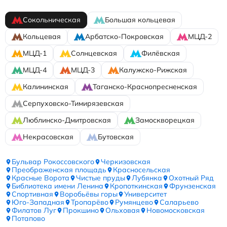
Сокольническая
Большая кольцевая
Кольцевая
Арбатско-Покровская
МЦД-2
МЦД-1
Солнцевская
Филёвская
МЦД-4
МЦД-3
Калужско-Рижская
Калининская
Таганско-Краснопресненская
Серпуховско-Тимирязевская
Люблинско-Дмитровская
Замоскворецкая
Некрасовская
Бутовская
Бульвар Рокоссовского
Черкизовская
Преображенская площадь
Красносельская
Красные Ворота
Чистые пруды
Лубянка
Охотный Ряд
Библиотека имени Ленина
Кропоткинская
Фрунзенская
Спортивная
Воробьёвы горы
Университет
Юго-Западная
Тропарёво
Румянцево
Саларьево
Филатов Луг
Прокшино
Ольховая
Новомосковская
Потапово