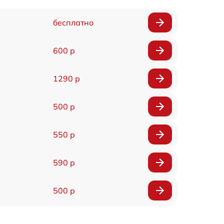
бесплатно
600 р
1290 р
500 р
550 р
590 р
500 р
650 р