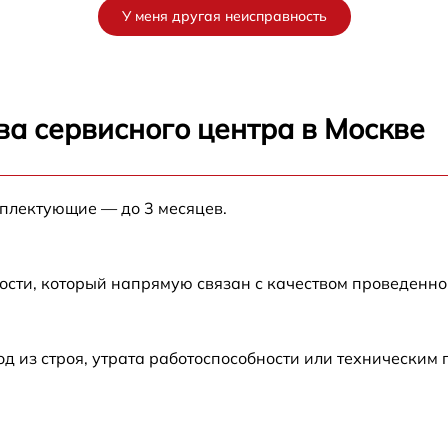
У меня другая неисправность
от 60 мин
от 60 мин
ва сервисного центра в Москве
от 60 мин
мплектующие — до 3 месяцев.
от 60 мин
от 60 мин
ости, который напрямую связан с качеством проведенн
от 60 мин
 из строя, утрата работоспособности или техническим
от 60 мин
от 60 мин