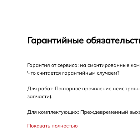
Замена термостата Miele K 581 iD
Замена усилителей Miele K 581 iD
Гарантийные обязательст
Замена таймера Miele K 581 iD
Гарантия от сервиса: на смонтированные ко
Замена электросхемы Miele K 581 iD
Что считается гарантийным случаем?
Ремонт испарителя Miele K 581 iD
Для работ: Повторное проявление неисправн
запчасти).
Устранение засора трубопровода Miele K
581 iD
Для комплектующих: Преждевременный выход
Ремонт датчика морозильного отделения
Miele K 581 iD
Показать полностью
Прочистка дренажной системы Miele K 581
iD