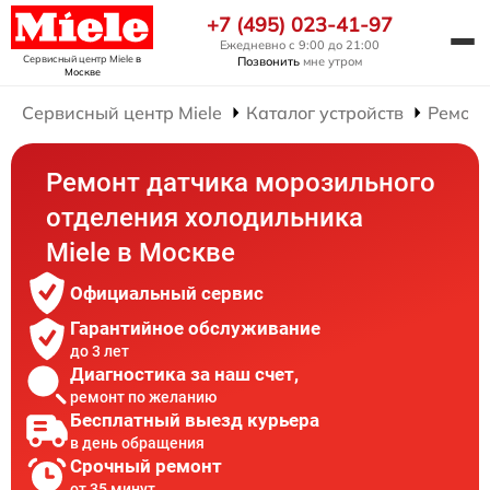
+7 (495) 023-41-97
Ежедневно с 9:00 до 21:00
Сервисный центр Miele
в
Позвонить
мне утром
Москве
Сервисный центр Miele
Каталог устройств
Ремонт
Ремонт датчика морозильного
отделения холодильника
Miele в Москве
Официальный сервис
Гарантийное обслуживание
до 3 лет
Диагностика за наш счет,
ремонт по желанию
Бесплатный выезд курьера
в день обращения
Срочный ремонт
от 35 минут