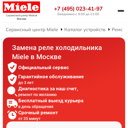
+7 (495) 023-41-97
Ежедневно с 9:00 до 21:00
Сервисный центр Miele
в
Москве
Сервисный центр Miele
Каталог устройств
Ремонт
Замена реле холодильника
Miele в Москве
Официальный сервис
Гарантийное обслуживание
до 3 лет
Диагностика за наш счет,
ремонт по желанию
Бесплатный выезд курьера
в день обращения
Срочный ремонт
от 35 минут