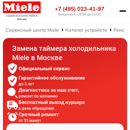
+7 (495) 023-41-97
Ежедневно с 9:00 до 21:00
Сервисный центр Miele
в
Москве
Сервисный центр Miele
Каталог устройств
Ремонт
Замена таймера холодильника
Miele в Москве
Официальный сервис
Гарантийное обслуживание
до 3 лет
Диагностика за наш счет,
ремонт по желанию
Бесплатный выезд курьера
в день обращения
Срочный ремонт
от 35 минут