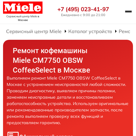
+7 (495) 023-41-97
Ежедневно с 9:00 до 21:00
Сервисный центр Miele
в
Москве
Сервисный центр Miele
Каталог устройств
Ремон
Ремонт кофемашины
Miele CM7750 OBSW
CoffeeSelect в Москве
Выполняем ремонт Miele CM7750 OBSW CoffeeSelect в
Москве с устранением неисправностей любой сложности.
Проводим диагностику, выявляем причины поломки,
заменяем неисправные детали и восстанавливаем
работоспособность устройства. Используем оригинальные
или рекомендованные производителем запчасти, после
ремонта выполняем проверку всех функций и
предоставляем гарантию.