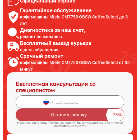
Официальный сервис
Гарантийное обслуживание
кофемашины Miele CM7750 OBSW CoffeeSelect до 3
лет
Диагностика за наш счет,
ремонт по желанию
Бесплатный выезд курьера
в день обращения
Срочный ремонт
кофемашины Miele CM7750 OBSW CoffeeSelect от 35
минут
Бесплатная консультация со
специалистом
Оставить заявку
Нажимая на кнопку "Оставить заявку" Вы соглашаетесь c
политикой
конфиденциальности