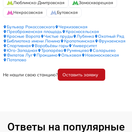
Люблинско-Дмитровская
Замоскворецкая
Некрасовская
Бутовская
Бульвар Рокоссовского
Черкизовская
Преображенская площадь
Красносельская
Красные Ворота
Чистые пруды
Лубянка
Охотный Ряд
Библиотека имени Ленина
Кропоткинская
Фрунзенская
Спортивная
Воробьёвы горы
Университет
Юго-Западная
Тропарёво
Румянцево
Саларьево
Филатов Луг
Прокшино
Ольховая
Новомосковская
Потапово
Не нашли свою станцию?
Оставить заявку
Ответы на популярные