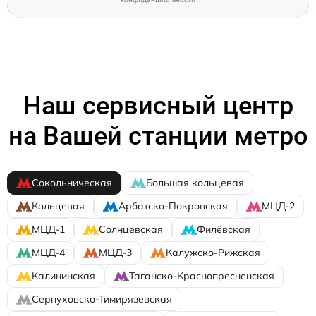
Наш сервисный центр
на Вашей станции метро
Сокольническая
Большая кольцевая
Кольцевая
Арбатско-Покровская
МЦД-2
МЦД-1
Солнцевская
Филёвская
МЦД-4
МЦД-3
Калужско-Рижская
Калининская
Таганско-Краснопресненская
Серпуховско-Тимирязевская