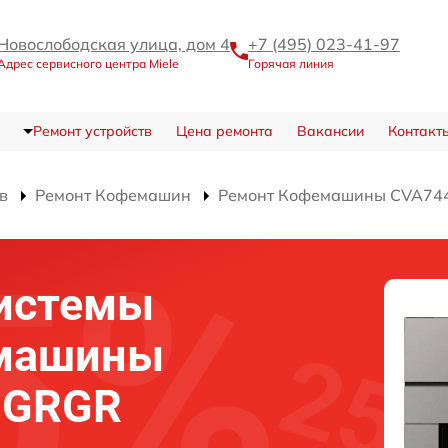
Новослободская улица, дом 4
+7 (495) 023-41-97
Адрес сервисного центра Miele
Горячая линия
Ремонт устройств
Цена ремонта
Вакансии
Контакт
в
Ремонт Кофемашин
Ремонт Кофемашины CVA74
системы
емашины
 GRGR