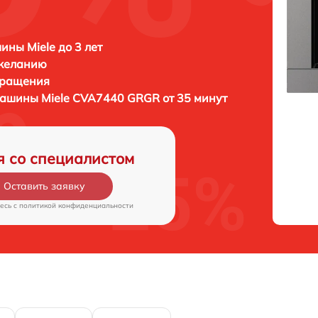
ны Miele до 3 лет
 желанию
бращения
емашины
Miele CVA7440 GRGR от 35 минут
я со специалистом
Оставить заявку
есь c
политикой конфиденциальности