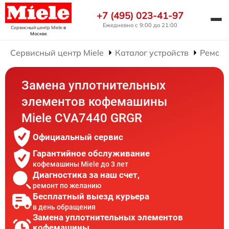
+7 (495) 023-41-97
Ежедневно с 9:00 до 21:00
Сервисный центр Miele
в
Москве
Сервисный центр Miele
Каталог устройств
Ремон
Замена уплотнительных
элементов кофемашины
Miele CVA7440 GRGR
Официальный сервис
Гарантийное обслуживание
кофемашины Miele до 3 лет
Диагностика за наш счет,
ремонт по желанию
Бесплатный выезд курьера
в день обращения
Замена уплотнительных элементов
кофемашины