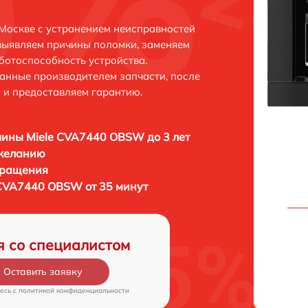
Москве с устранением неисправностей
выявляем причины поломки, заменяем
ботоспособность устройства.
анные производителем запчасти, после
 и предоставляем гарантию.
ины Miele CVA7440 OBSW до 3 лет
 желанию
бращения
CVA7440 OBSW от 35 минут
я со специалистом
Оставить заявку
есь c
политикой конфиденциальности