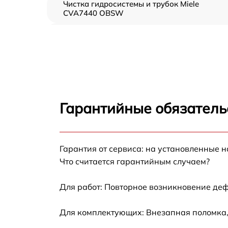
Чистка гидросистемы и трубок Miele
CVA7440 OBSW
Диагностика и программная настройка Mie
CVA7440 OBSW
Настройка или замена термостата Miele
CVA7440 OBSW
Ремонт или замена капучинатора Miele
CVA7440 OBSW
Гарантийные обязатель
Ремонт пароблока или декальцинация Miel
CVA7440 OBSW
Полный ремонт заварочного блока Miele
Гарантия от сервиса: на установленные н
CVA7440 OBSW
Что считается гарантийным случаем?
Замена уплотнительных элементов Miele
CVA7440 OBSW
Для работ: Повторное возникновение деф
Диагностика и ремонт платы управления
Для комплектующих: Внезапная поломка,
Miele CVA7440 OBSW