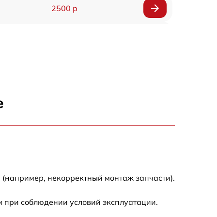
2500 р
1600 р
1800 р
3000 р
е
3000 р
2800 р
2400 р
 (например, некорректный монтаж запчасти).
2000 р
м при соблюдении условий эксплуатации.