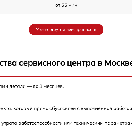
от 55 мин
le
от 30 мин
У меня другая неисправность
от 40 мин
от 45 мин
ства сервисного центра в Москв
e
от 50 мин
ами детали — до 3 месяцев.
от 60 мин
от 45 мин
екта, который прямо обусловлен с выполненной работой
от 35 мин
 утрата работоспособности или техническим параметра