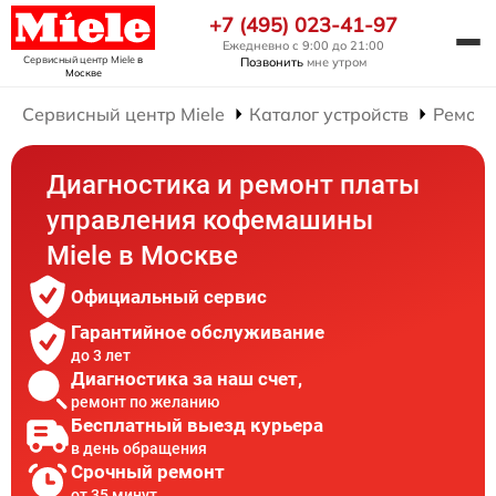
+7 (495) 023-41-97
Ежедневно с 9:00 до 21:00
Сервисный центр Miele
в
Позвонить
мне утром
Москве
Сервисный центр Miele
Каталог устройств
Ремон
Диагностика и ремонт платы
управления кофемашины
Miele в Москве
Официальный сервис
Гарантийное обслуживание
до 3 лет
Диагностика за наш счет,
ремонт по желанию
Бесплатный выезд курьера
в день обращения
Срочный ремонт
от 35 минут