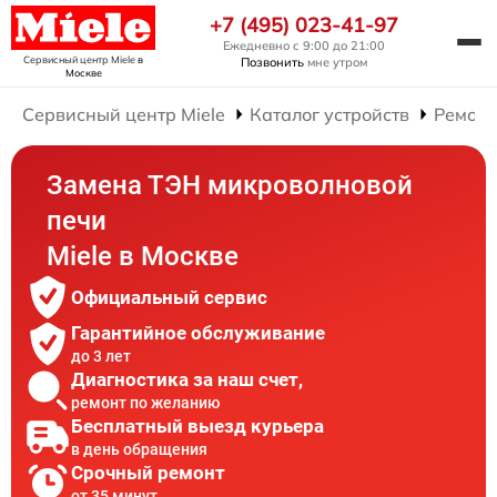
+7 (495) 023-41-97
Ежедневно с 9:00 до 21:00
Сервисный центр Miele
в
Позвонить
мне утром
Москве
Сервисный центр Miele
Каталог устройств
Ремонт
Замена ТЭН микроволновой
печи
Miele в Москве
Официальный сервис
Гарантийное обслуживание
до 3 лет
Диагностика за наш счет,
ремонт по желанию
Бесплатный выезд курьера
в день обращения
Срочный ремонт
от 35 минут