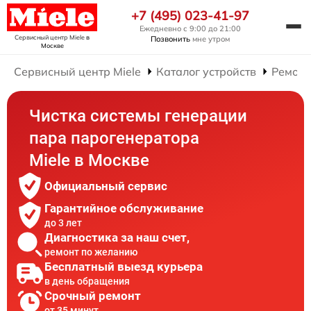
+7 (495) 023-41-97
Ежедневно с 9:00 до 21:00
Сервисный центр Miele
в
Позвонить
мне утром
Москве
Сервисный центр Miele
Каталог устройств
Ремонт
Чистка системы генерации
пара парогенератора
Miele в Москве
Официальный сервис
Гарантийное обслуживание
до 3 лет
Диагностика за наш счет,
ремонт по желанию
Бесплатный выезд курьера
в день обращения
Срочный ремонт
от 35 минут