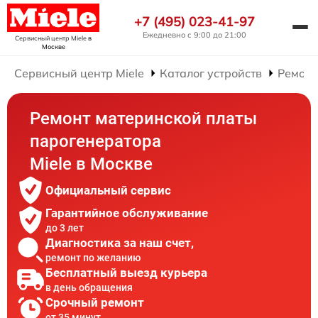
+7 (495) 023-41-97
Ежедневно с 9:00 до 21:00
Сервисный центр Miele
в
Москве
Сервисный центр Miele
Каталог устройств
Ремонт
Ремонт материнской платы
парогенератора
Miele в Москве
Официальный сервис
Гарантийное обслуживание
до 3 лет
Диагностика за наш счет,
ремонт по желанию
Бесплатный выезд курьера
в день обращения
Срочный ремонт
от 35 минут