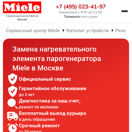
+7 (495) 023-41-97
Ежедневно с 9:00 до 21:00
Сервисный центр Miele
в
Позвонить
мне утром
Москве
Сервисный центр Miele
Каталог устройств
Ремонт
Замена нагревательного
элемента парогенератора
Miele в Москве
Официальный сервис
Гарантийное обслуживание
до 3 лет
Диагностика за наш счет,
ремонт по желанию
Бесплатный выезд курьера
в день обращения
Срочный ремонт
от 35 минут