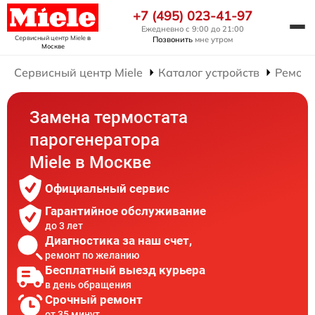
+7 (495) 023-41-97
Ежедневно с 9:00 до 21:00
Сервисный центр Miele
в
Позвонить
мне утром
Москве
Сервисный центр Miele
Каталог устройств
Ремонт
Замена термостата
парогенератора
Miele в Москве
Официальный сервис
Гарантийное обслуживание
до 3 лет
Диагностика за наш счет,
ремонт по желанию
Бесплатный выезд курьера
в день обращения
Срочный ремонт
от 35 минут