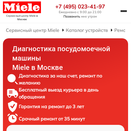
+7 (495) 023-41-97
Ежедневно с 9:00 до 21:00
Сервисный центр Miele
в
Позвонить
мне утром
Москве
Сервисный центр Miele
Каталог устройств
Ремонт
Диагностика посудомоечной
машины
Miele в Москве
Диагностика за наш счет, ремонт по
желанию
Бесплатный выезд курьера в день
обращения
Гарантия на ремонт до 3 лет
Срочный ремонт от 35 минут