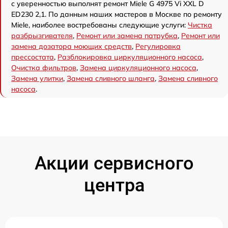
с уверенностью выполнят ремонт Miele G 4975 Vi XXL D
ED230 2,1. По данным наших мастеров в Москве по ремонту
Miele, наиболее востребованы следующие услуги:
Чистка
разбрызгивателя
,
Ремонт или замена патрубка
,
Ремонт или
замена дозатора моющих средств
,
Регулировка
прессостата
,
Разблокировка циркуляционного насоса
,
Очистка фильтров
,
Замена циркуляционного насоса
,
Замена улитки
,
Замена сливного шланга
,
Замена сливного
насоса
.
Акции сервисного
центра