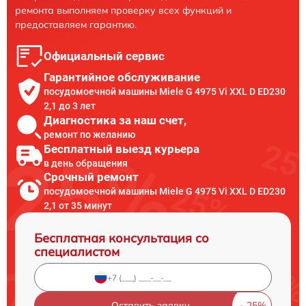
ремонта выполняем проверку всех функций и
предоставляем гарантию.
Официальный сервис
Гарантийное обслуживание
посудомоечной машины Miele G 4975 Vi XXL D ED230
2,1 до 3 лет
Диагностика за наш счет,
ремонт по желанию
Бесплатный выезд курьера
в день обращения
Срочный ремонт
посудомоечной машины Miele G 4975 Vi XXL D ED230
2,1 от 35 минут
Бесплатная консультация со
специалистом
Оставить заявку