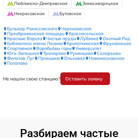
Люблинско-Дмитровская
Замоскворецкая
Некрасовская
Бутовская
Бульвар Рокоссовского
Черкизовская
Преображенская площадь
Красносельская
Красные Ворота
Чистые пруды
Лубянка
Охотный Ряд
Библиотека имени Ленина
Кропоткинская
Фрунзенская
Спортивная
Воробьёвы горы
Университет
Юго-Западная
Тропарёво
Румянцево
Саларьево
Филатов Луг
Прокшино
Ольховая
Новомосковская
Потапово
Не нашли свою станцию?
Оставить заявку
Разбираем частые