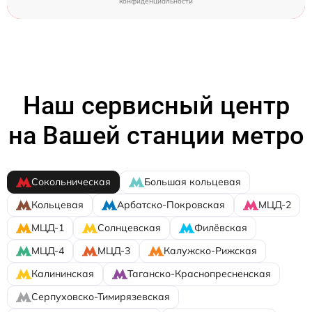
конфиденциальности
Наш сервисный центр
на Вашей станции метро
Сокольническая
Большая кольцевая
Кольцевая
Арбатско-Покровская
МЦД-2
МЦД-1
Солнцевская
Филёвская
МЦД-4
МЦД-3
Калужско-Рижская
Калининская
Таганско-Краснопресненская
Серпуховско-Тимирязевская