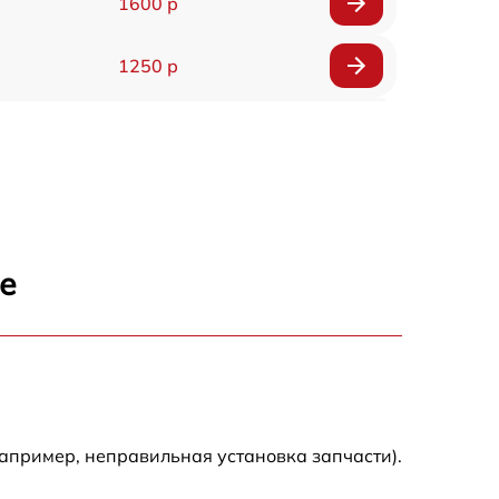
1600 р
1250 р
1000 р
850 р
2590 р
е
1550 р
1550 р
1600 р
апример, неправильная установка запчасти).