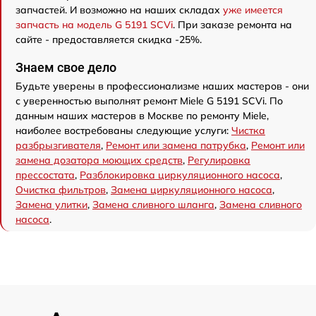
запчастей. И возможно на наших складах
уже имеется
запчасть на модель G 5191 SCVi
. При заказе ремонта на
сайте - предоставляется скидка -25%.
Знаем свое дело
Будьте уверены в профессионализме наших мастеров - они
с уверенностью выполнят ремонт Miele G 5191 SCVi. По
данным наших мастеров в Москве по ремонту Miele,
наиболее востребованы следующие услуги:
Чистка
разбрызгивателя
,
Ремонт или замена патрубка
,
Ремонт или
замена дозатора моющих средств
,
Регулировка
прессостата
,
Разблокировка циркуляционного насоса
,
Очистка фильтров
,
Замена циркуляционного насоса
,
Замена улитки
,
Замена сливного шланга
,
Замена сливного
насоса
.