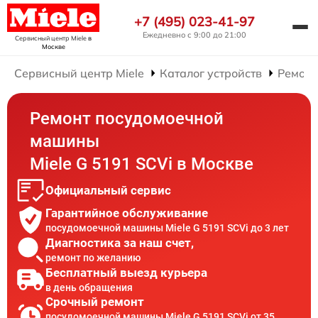
+7 (495) 023-41-97
Ежедневно с 9:00 до 21:00
Сервисный центр Miele
в
Москве
Сервисный центр Miele
Каталог устройств
Ремонт
Ремонт посудомоечной
машины
Miele G 5191 SCVi в Москве
Официальный сервис
Гарантийное обслуживание
посудомоечной машины Miele G 5191 SCVi до 3 лет
Диагностика за наш счет,
ремонт по желанию
Бесплатный выезд курьера
в день обращения
Срочный ремонт
посудомоечной машины Miele G 5191 SCVi от 35