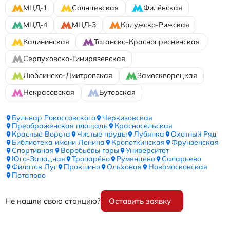
МЦД-1
Солнцевская
Филёвская
МЦД-4
МЦД-3
Калужско-Рижская
Калининская
Таганско-Краснопресненская
Серпуховско-Тимирязевская
Люблинско-Дмитровская
Замоскворецкая
Некрасовская
Бутовская
Бульвар Рокоссовского
Черкизовская
Преображенская площадь
Красносельская
Красные Ворота
Чистые пруды
Лубянка
Охотный Ряд
Библиотека имени Ленина
Кропоткинская
Фрунзенская
Спортивная
Воробьёвы горы
Университет
Юго-Западная
Тропарёво
Румянцево
Саларьево
Филатов Луг
Прокшино
Ольховая
Новомосковская
Потапово
Не нашли свою станцию?
Оставить заявку