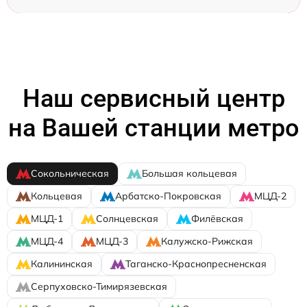
Наш сервисный центр
на Вашей станции метро
Сокольническая
Большая кольцевая
Кольцевая
Арбатско-Покровская
МЦД-2
МЦД-1
Солнцевская
Филёвская
МЦД-4
МЦД-3
Калужско-Рижская
Калининская
Таганско-Краснопресненская
Серпуховско-Тимирязевская