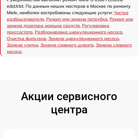
edst/clst. По данным наших мастеров в Москве по ремонту
Miele, наиболее востребованы следующие услуги:
Чистка
разбрызгивателя
,
Ремонт или замена патрубка
,
Ремонт или
замена дозатора моющих средств
,
Регулировка
прессостата
,
Разблокировка циркуляционного насоса
,
Очистка фильтров
,
Замена циркуляционного насоса
,
Замена улитки
,
Замена сливного шланга
,
Замена сливного
насоса
.
Акции сервисного
центра