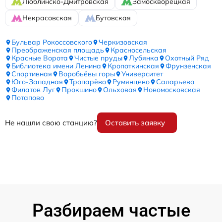
Люблинско-Дмитровская
Замоскворецкая
Некрасовская
Бутовская
Бульвар Рокоссовского
Черкизовская
Преображенская площадь
Красносельская
Красные Ворота
Чистые пруды
Лубянка
Охотный Ряд
Библиотека имени Ленина
Кропоткинская
Фрунзенская
Спортивная
Воробьёвы горы
Университет
Юго-Западная
Тропарёво
Румянцево
Саларьево
Филатов Луг
Прокшино
Ольховая
Новомосковская
Потапово
Не нашли свою станцию?
Оставить заявку
Разбираем частые