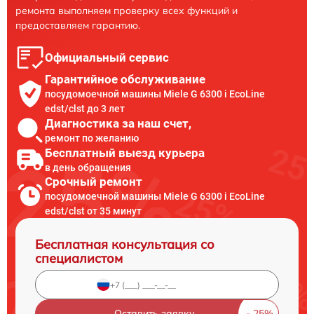
ремонта выполняем проверку всех функций и
предоставляем гарантию.
Официальный сервис
Гарантийное обслуживание
посудомоечной машины Miele G 6300 i EcoLine
edst/clst до 3 лет
Диагностика за наш счет,
ремонт по желанию
Бесплатный выезд курьера
в день обращения
Срочный ремонт
посудомоечной машины Miele G 6300 i EcoLine
edst/clst от 35 минут
Бесплатная консультация со
специалистом
Оставить заявку