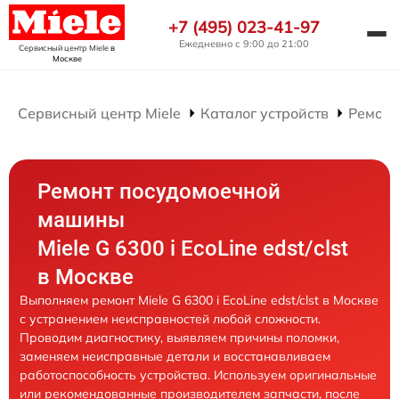
+7 (495) 023-41-97
Ежедневно с 9:00 до 21:00
Сервисный центр Miele
в
Москве
Сервисный центр Miele
Каталог устройств
Ремонт
Ремонт посудомоечной
машины
Miele G 6300 i EcoLine edst/clst
в Москве
Выполняем ремонт Miele G 6300 i EcoLine edst/clst в Москве
с устранением неисправностей любой сложности.
Проводим диагностику, выявляем причины поломки,
заменяем неисправные детали и восстанавливаем
работоспособность устройства. Используем оригинальные
или рекомендованные производителем запчасти, после