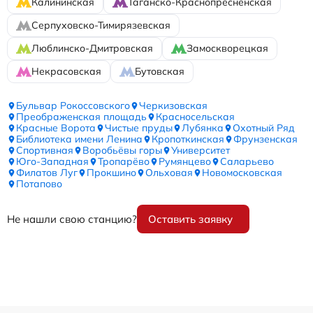
Калининская
Таганско-Краснопресненская
Серпуховско-Тимирязевская
Люблинско-Дмитровская
Замоскворецкая
Некрасовская
Бутовская
Бульвар Рокоссовского
Черкизовская
Преображенская площадь
Красносельская
Красные Ворота
Чистые пруды
Лубянка
Охотный Ряд
Библиотека имени Ленина
Кропоткинская
Фрунзенская
Спортивная
Воробьёвы горы
Университет
Юго-Западная
Тропарёво
Румянцево
Саларьево
Филатов Луг
Прокшино
Ольховая
Новомосковская
Потапово
Не нашли свою станцию?
Оставить заявку