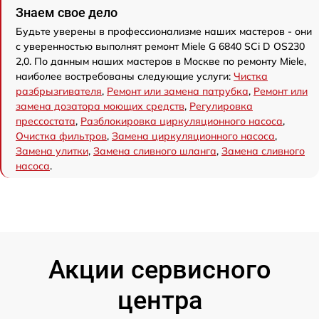
Знаем свое дело
Будьте уверены в профессионализме наших мастеров - они
с уверенностью выполнят ремонт Miele G 6840 SCi D OS230
2,0. По данным наших мастеров в Москве по ремонту Miele,
наиболее востребованы следующие услуги:
Чистка
разбрызгивателя
,
Ремонт или замена патрубка
,
Ремонт или
замена дозатора моющих средств
,
Регулировка
прессостата
,
Разблокировка циркуляционного насоса
,
Очистка фильтров
,
Замена циркуляционного насоса
,
Замена улитки
,
Замена сливного шланга
,
Замена сливного
насоса
.
Акции сервисного
центра