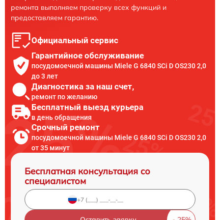
ремонта выполняем проверку всех функций и
предоставляем гарантию.
Официальный сервис
Гарантийное обслуживание
посудомоечной машины Miele G 6840 SCi D OS230 2,0
до 3 лет
Диагностика за наш счет,
ремонт по желанию
Бесплатный выезд курьера
в день обращения
Срочный ремонт
посудомоечной машины Miele G 6840 SCi D OS230 2,0
от 35 минут
Бесплатная консультация со
специалистом
Оставить заявку