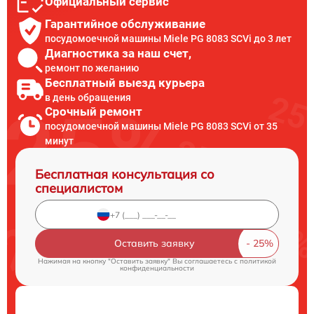
Официальный сервис
Гарантийное обслуживание
посудомоечной машины Miele PG 8083 SCVi до 3 лет
Диагностика за наш счет,
ремонт по желанию
Бесплатный выезд курьера
в день обращения
Срочный ремонт
посудомоечной машины Miele PG 8083 SCVi от 35
минут
Бесплатная консультация со
специалистом
Оставить заявку
Нажимая на кнопку "Оставить заявку" Вы соглашаетесь c
политикой
конфиденциальности