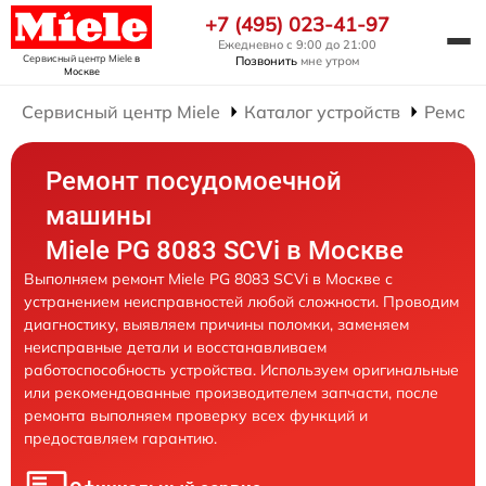
+7 (495) 023-41-97
Ежедневно с 9:00 до 21:00
Сервисный центр Miele
в
Позвонить
мне утром
Москве
Сервисный центр Miele
Каталог устройств
Ремонт
Ремонт посудомоечной
машины
Miele PG 8083 SCVi в Москве
Выполняем ремонт Miele PG 8083 SCVi в Москве с
устранением неисправностей любой сложности. Проводим
диагностику, выявляем причины поломки, заменяем
неисправные детали и восстанавливаем
работоспособность устройства. Используем оригинальные
или рекомендованные производителем запчасти, после
ремонта выполняем проверку всех функций и
предоставляем гарантию.