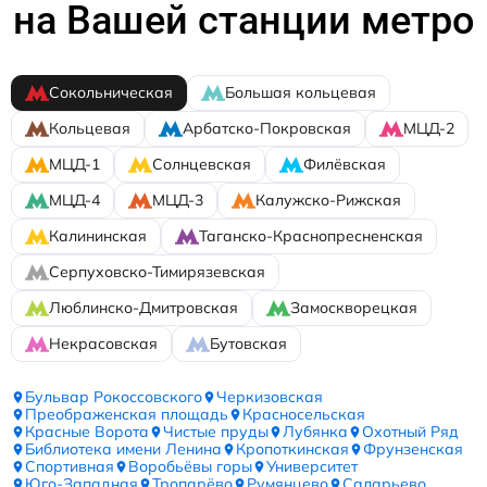
на Вашей станции метро
Сокольническая
Большая кольцевая
Кольцевая
Арбатско-Покровская
МЦД-2
МЦД-1
Солнцевская
Филёвская
МЦД-4
МЦД-3
Калужско-Рижская
Калининская
Таганско-Краснопресненская
Серпуховско-Тимирязевская
Люблинско-Дмитровская
Замоскворецкая
Некрасовская
Бутовская
Бульвар Рокоссовского
Черкизовская
Преображенская площадь
Красносельская
Красные Ворота
Чистые пруды
Лубянка
Охотный Ряд
Библиотека имени Ленина
Кропоткинская
Фрунзенская
Спортивная
Воробьёвы горы
Университет
Юго-Западная
Тропарёво
Румянцево
Саларьево