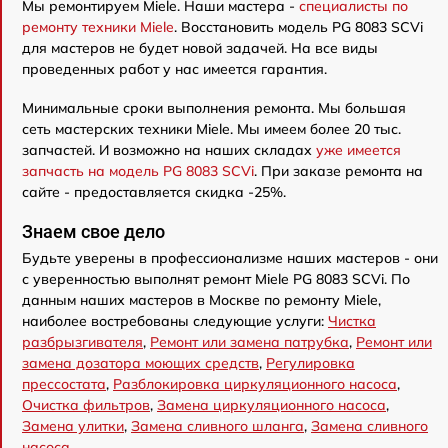
Мы ремонтируем Miele. Наши мастера -
специалисты по
ремонту техники Miele
. Восстановить модель PG 8083 SCVi
для мастеров не будет новой задачей. На все виды
проведенных работ у нас имеется гарантия.
Минимальные сроки выполнения ремонта. Мы большая
сеть мастерских техники Miele. Мы имеем более 20 тыс.
запчастей. И возможно на наших складах
уже имеется
запчасть на модель PG 8083 SCVi
. При заказе ремонта на
сайте - предоставляется скидка -25%.
Знаем свое дело
Будьте уверены в профессионализме наших мастеров - они
с уверенностью выполнят ремонт Miele PG 8083 SCVi. По
данным наших мастеров в Москве по ремонту Miele,
наиболее востребованы следующие услуги:
Чистка
разбрызгивателя
,
Ремонт или замена патрубка
,
Ремонт или
замена дозатора моющих средств
,
Регулировка
прессостата
,
Разблокировка циркуляционного насоса
,
Очистка фильтров
,
Замена циркуляционного насоса
,
Замена улитки
,
Замена сливного шланга
,
Замена сливного
насоса
.