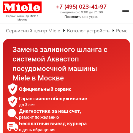
+7 (495) 023-41-97
Ежедневно с 9:00 до 21:00
Сервисный центр Miele
в
Позвонить
мне утром
Москве
Сервисный центр Miele
Каталог устройств
Ремонт
Замена заливного шланга с
системой Аквастоп
посудомоечной машины
Miele в Москве
Официальный сервис
Гарантийное обслуживание
до 3 лет
Диагностика за наш счет,
ремонт по желанию
Бесплатный выезд курьера
в день обращения