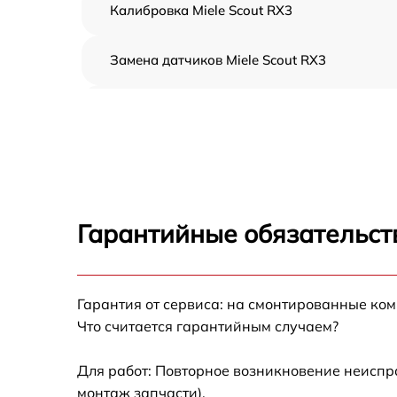
Калибровка Miele Scout RX3
Замена датчиков Miele Scout RX3
Ремонт двигателя Miele Scout RX3
Восстановление аккумулятора Miele Scout
RX3
Комплексная чистка Miele Scout RX3
Гарантийные обязательст
Замена датчиков управления, высоты,
движения Miele Scout RX3
Гарантия от сервиса: на смонтированные ко
Замена аккумулятора Miele Scout RX3
Что считается гарантийным случаем?
Ремонт цепи питания Miele Scout RX3
Для работ: Повторное возникновение неиспр
монтаж запчасти).