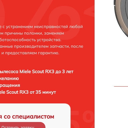
ве с устранением неисправностей любой
ем причины поломки, заменяем
ботоспособность устройства.
анные производителем запчасти, после
 и предоставляем гарантию.
ылесоса Miele Scout RX3 до 3 лет
 желанию
бращения
le Scout RX3 от 35 минут
я со специалистом
Оставить заявку