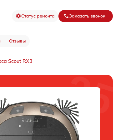
Статус ремонта
Заказать звонок
ы
Отзывы
са Scout RX3