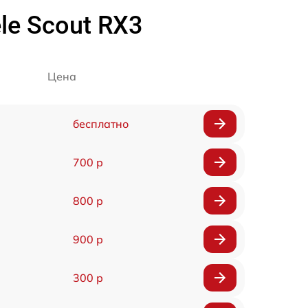
le Scout RX3
Цена
бесплатно
700 р
800 р
900 р
300 р