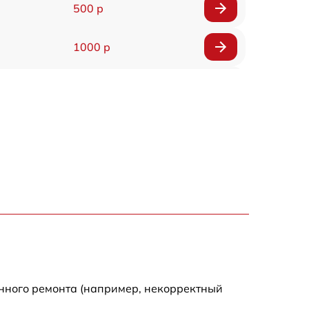
500 р
1000 р
850 р
500 р
300 р
1100 р
300 р
500 р
енного ремонта (например, некорректный