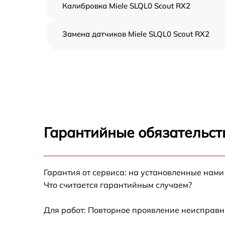
Калибровка Miele SLQL0 Scout RX2
Замена датчиков Miele SLQL0 Scout RX2
Ремонт двигателя Miele SLQL0 Scout RX2
Восстановление аккумулятора Miele SLQL0
Scout RX2
Комплексная чистка Miele SLQL0 Scout RX2
Гарантийные обязательст
Замена датчиков управления, высоты,
движения Miele SLQL0 Scout RX2
Гарантия от сервиса: на установленные нами
Замена аккумулятора Miele SLQL0 Scout RX
Что считается гарантийным случаем?
Ремонт цепи питания Miele SLQL0 Scout RX2
Для работ: Повторное проявление неисправн