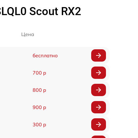
SLQL0 Scout RX2
Цена
бесплатно
700 р
800 р
900 р
300 р