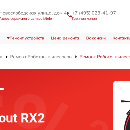
Новослободская улица, дом 4
+7 (495) 023-41-97
Адрес сервисного центра Miele
Горячая линия
Ремонт устройств
Цена ремонта
Вакансии
Контакт
в
Ремонт Роботов-пылесосов
Ремонт Робота-пылес
-
out RX2