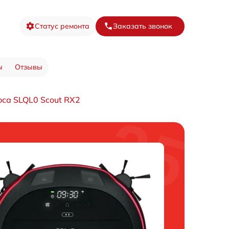
Статус ремонта
Заказать звонок
ы
Отзывы
оса SLQL0 Scout RX2