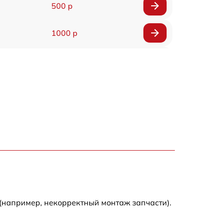
500 р
1000 р
850 р
500 р
300 р
1100 р
300 р
500 р
(например, некорректный монтаж запчасти).