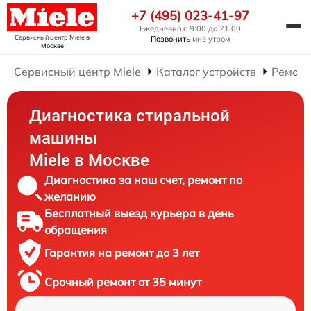
+7 (495) 023-41-97
Ежедневно с 9:00 до 21:00
Сервисный центр Miele
в
Позвонить
мне утром
Москве
Сервисный центр Miele
Каталог устройств
Ремонт
Диагностика стиральной
машины
Miele в Москве
Диагностика за наш счет, ремонт по
желанию
Бесплатный выезд курьера в день
обращения
Гарантия на ремонт до 3 лет
Срочный ремонт от 35 минут