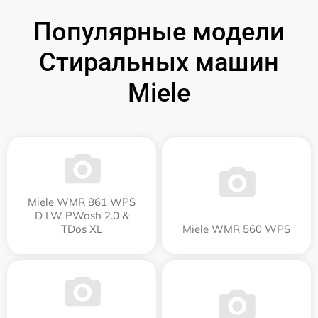
Популярные модели
Стиральных машин
Miele
Miele WMR 861 WPS
D LW PWash 2.0 &
TDos XL
Miele WMR 560 WPS