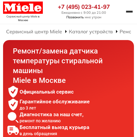
+7 (495) 023-41-97
Ежедневно с 9:00 до 21:00
Сервисный центр Miele
в
Позвонить
мне утром
Москве
Сервисный центр Miele
Каталог устройств
Ремонт
Ремонт/замена датчика
температуры стиральной
машины
Miele в Москве
Официальный сервис
Гарантийное обслуживание
до 3 лет
Диагностика за наш счет,
ремонт по желанию
Бесплатный выезд курьера
в день обращения