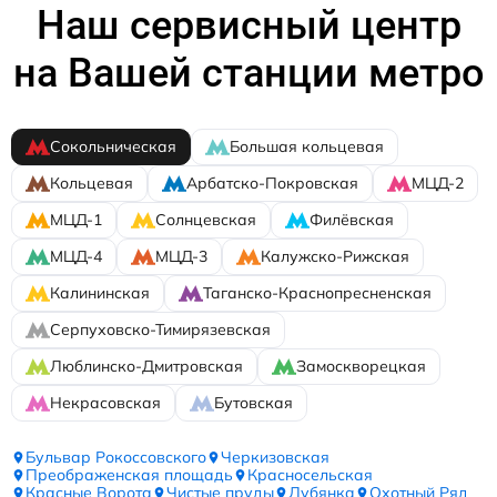
Наш сервисный центр
на Вашей станции метро
Сокольническая
Большая кольцевая
Кольцевая
Арбатско-Покровская
МЦД-2
МЦД-1
Солнцевская
Филёвская
МЦД-4
МЦД-3
Калужско-Рижская
Калининская
Таганско-Краснопресненская
Серпуховско-Тимирязевская
Люблинско-Дмитровская
Замоскворецкая
Некрасовская
Бутовская
Бульвар Рокоссовского
Черкизовская
Преображенская площадь
Красносельская
Красные Ворота
Чистые пруды
Лубянка
Охотный Ряд