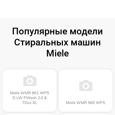
Популярные модели
Стиральных машин
Miele
Miele WMR 861 WPS
D LW PWash 2.0 &
TDos XL
Miele WMR 560 WPS