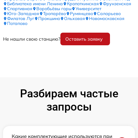
Библиотека имени Ленина
Кропоткинская
Фрунзенская
Спортивная
Воробьёвы горы
Университет
Юго-Западная
Тропарёво
Румянцево
Саларьево
Филатов Луг
Прокшино
Ольховая
Новомосковская
Потапово
Не нашли свою станцию?
Оставить заявку
Разбираем частые
запросы
Какие комплектующие используются при