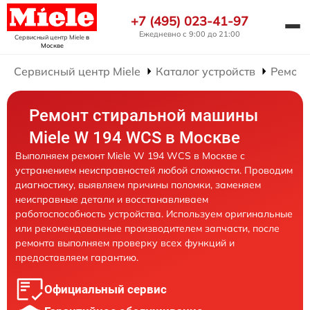
+7 (495) 023-41-97
Ежедневно с 9:00 до 21:00
Сервисный центр Miele
в
Москве
Сервисный центр Miele
Каталог устройств
Ремонт
Ремонт стиральной машины
Miele W 194 WCS в Москве
Выполняем ремонт Miele W 194 WCS в Москве с
устранением неисправностей любой сложности. Проводим
диагностику, выявляем причины поломки, заменяем
неисправные детали и восстанавливаем
работоспособность устройства. Используем оригинальные
или рекомендованные производителем запчасти, после
ремонта выполняем проверку всех функций и
предоставляем гарантию.
Официальный сервис