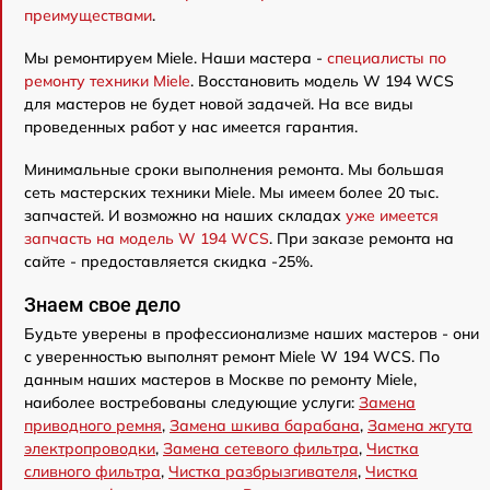
преимуществами
.
Мы ремонтируем Miele. Наши мастера -
специалисты по
ремонту техники Miele
. Восстановить модель W 194 WCS
для мастеров не будет новой задачей. На все виды
проведенных работ у нас имеется гарантия.
Минимальные сроки выполнения ремонта. Мы большая
сеть мастерских техники Miele. Мы имеем более 20 тыс.
запчастей. И возможно на наших складах
уже имеется
запчасть на модель W 194 WCS
. При заказе ремонта на
сайте - предоставляется скидка -25%.
Знаем свое дело
Будьте уверены в профессионализме наших мастеров - они
с уверенностью выполнят ремонт Miele W 194 WCS. По
данным наших мастеров в Москве по ремонту Miele,
наиболее востребованы следующие услуги:
Замена
приводного ремня
,
Замена шкива барабана
,
Замена жгута
электропроводки
,
Замена сетевого фильтра
,
Чистка
сливного фильтра
,
Чистка разбрызгивателя
,
Чистка