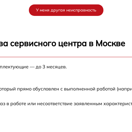
от 60 мин
У меня другая неисправность
от 60 мин
от 60 мин
ва сервисного центра в Москве
от 60 мин
мплектующие — до 3 месяцев.
от 60 мин
от 60 мин
который прямо обусловлен с выполненной работой (напр
от 60 мин
аз в работе или несоответствие заявленным характери
от 60 мин