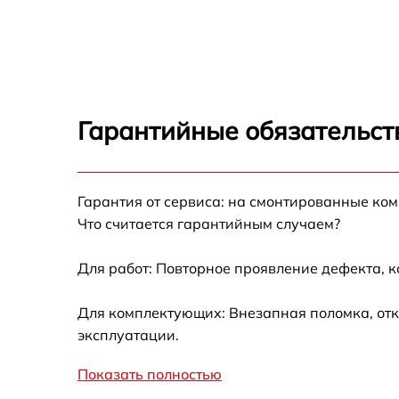
креплений, кнопок) Miele W 2105
Ремонт платы управления (восстановление)
Miele W 2105
Замена блока управления Miele W 2105
Гарантийные обязательст
Ремонт/замена датчика температуры Miele
W 2105
Гарантия от сервиса: на смонтированные ко
Замена УБЛ Miele W 2105
Что считается гарантийным случаем?
Замена циркуляционного насоса Miele W
2105
Для работ: Повторное проявление дефекта, 
Замена сливного шланга Miele W 2105
Для комплектующих: Внезапная поломка, отк
эксплуатации.
Замена сливного насоса Miele W 2105
Показать полностью