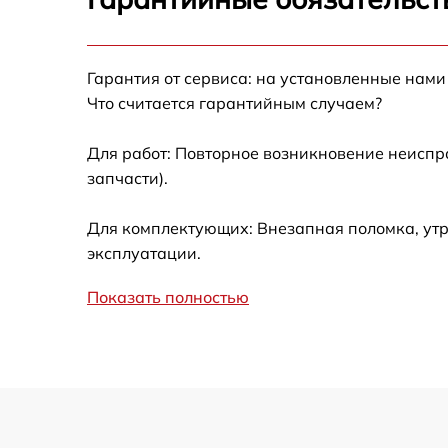
Ремонт/замена датчика температуры Miele
W 3121
Гарантия от сервиса: на установленные нами
Замена УБЛ Miele W 3121
Что считается гарантийным случаем?
Замена циркуляционного насоса Miele W
3121
Для работ: Повторное возникновение неиспр
запчасти).
Замена сливного шланга Miele W 3121
Для комплектующих: Внезапная поломка, утр
Замена сливного насоса Miele W 3121
эксплуатации.
Показать полностью
Замена прессостата Miele W 3121
Замена заливного шланга Miele W 3121
Замена мотора Miele W 3121