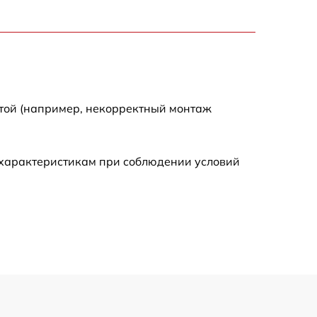
1100 р
1100 р
1800 р
отой (например, некорректный монтаж
1000 р
 характеристикам при соблюдении условий
1550 р
1550 р
750 р
1800 р