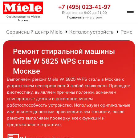
+7 (495) 023-41-97
Ежедневно с 9:00 до 21:00
Сервисный центр Miele
в
Позвонить
мне утром
Москве
Сервисный центр Miele
Каталог устройств
Ремонт
Ремонт стиральной машины
Miele W 5825 WPS сталь в
Москве
Выполняем ремонт Miele W 5825 WPS сталь в Москве с
устранением неисправностей любой сложности. Проводим
диагностику, выявляем причины поломки, заменяем
неисправные детали и восстанавливаем
работоспособность устройства. Используем оригинальные
или рекомендованные производителем запчасти, после
ремонта выполняем проверку всех функций и
предоставляем гарантию.