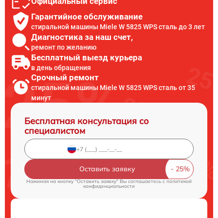
Официальный сервис
Гарантийное обслуживание
стиральной машины Miele W 5825 WPS сталь до 3 лет
Диагностика за наш счет,
ремонт по желанию
Бесплатный выезд курьера
в день обращения
Срочный ремонт
стиральной машины Miele W 5825 WPS сталь от 35
минут
Бесплатная консультация со
специалистом
Оставить заявку
Нажимая на кнопку "Оставить заявку" Вы соглашаетесь c
политикой
конфиденциальности