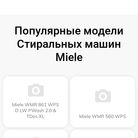
Популярные модели
Стиральных машин
Miele
Miele WMR 861 WPS
D LW PWash 2.0 &
TDos XL
Miele WMR 560 WPS