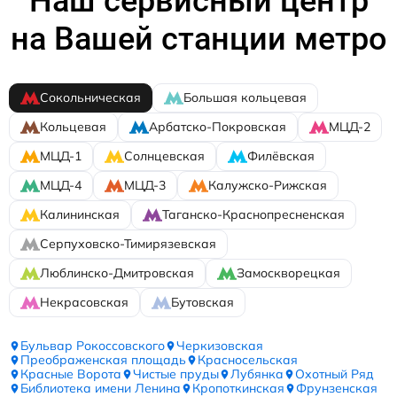
Наш сервисный центр
на Вашей станции метро
Сокольническая
Большая кольцевая
Кольцевая
Арбатско-Покровская
МЦД-2
МЦД-1
Солнцевская
Филёвская
МЦД-4
МЦД-3
Калужско-Рижская
Калининская
Таганско-Краснопресненская
Серпуховско-Тимирязевская
Люблинско-Дмитровская
Замоскворецкая
Некрасовская
Бутовская
Бульвар Рокоссовского
Черкизовская
Преображенская площадь
Красносельская
Красные Ворота
Чистые пруды
Лубянка
Охотный Ряд
Библиотека имени Ленина
Кропоткинская
Фрунзенская