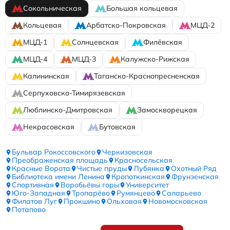
Сокольническая
Большая кольцевая
Кольцевая
Арбатско-Покровская
МЦД-2
МЦД-1
Солнцевская
Филёвская
МЦД-4
МЦД-3
Калужско-Рижская
Калининская
Таганско-Краснопресненская
Серпуховско-Тимирязевская
Люблинско-Дмитровская
Замоскворецкая
Некрасовская
Бутовская
Бульвар Рокоссовского
Черкизовская
Преображенская площадь
Красносельская
Красные Ворота
Чистые пруды
Лубянка
Охотный Ряд
Библиотека имени Ленина
Кропоткинская
Фрунзенская
Спортивная
Воробьёвы горы
Университет
Юго-Западная
Тропарёво
Румянцево
Саларьево
Филатов Луг
Прокшино
Ольховая
Новомосковская
Потапово