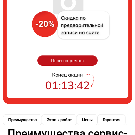
Скидка по
-20%
предварительной
записи на сайте
Цены на ремонт
Конец акции
01:13:41
Преимущества
Этапы работ
Цены
Гарантия
М
Преимущества сервис-