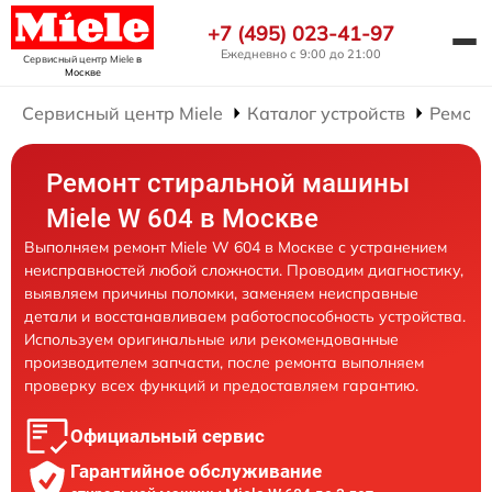
+7 (495) 023-41-97
Ежедневно с 9:00 до 21:00
Сервисный центр Miele
в
Москве
Сервисный центр Miele
Каталог устройств
Ремонт
Ремонт стиральной машины
Miele W 604 в Москве
Выполняем ремонт Miele W 604 в Москве с устранением
неисправностей любой сложности. Проводим диагностику,
выявляем причины поломки, заменяем неисправные
детали и восстанавливаем работоспособность устройства.
Используем оригинальные или рекомендованные
производителем запчасти, после ремонта выполняем
проверку всех функций и предоставляем гарантию.
Официальный сервис
Гарантийное обслуживание