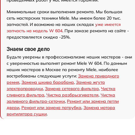
проведенных работ у нас имеется гарантия.
Минимальные сроки выполнения ремонта. Мы большая
сеть мастерских техники Miele. Мы имеем более 20 тыс.
запчастей. И возможно на наших складах
уже имеется
запчасть на модель W 604
. При заказе ремонта на сайте -
предоставляется скидка -25%.
Знаем свое дело
Будьте уверены в профессионализме наших мастеров - они
с уверенностью выполнят ремонт Miele W 604. По данным
наших мастеров в Москве по ремонту Miele, наиболее
востребованы следующие услуги:
Замена приводного
ремня
,
Замена шкива барабана
,
Замена жгута
электропроводки
,
Замена сетевого фильтра
,
Чистка
сливного фильтра
,
Чистка разбрызгивателя
,
Чистка
заливного фильтра-сеточки
,
Ремонт или замена петли
двери
,
Ремонт или замена патрубка
,
Замена мотора
вентилятора сушки
.