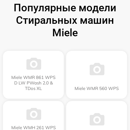
Популярные модели
Стиральных машин
Miele
Miele WMR 861 WPS
D LW PWash 2.0 &
TDos XL
Miele WMR 560 WPS
Miele WMH 261 WPS