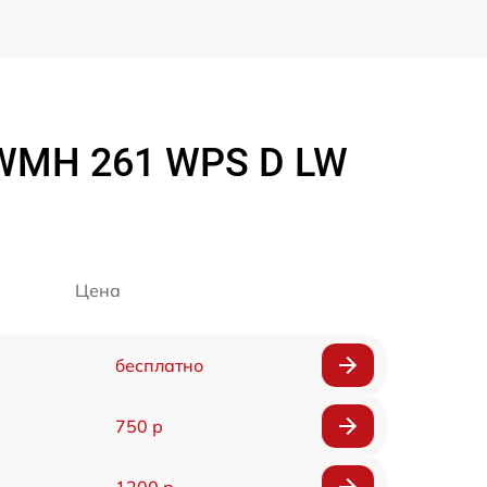
 WMH 261 WPS D LW
Цена
бесплатно
750 р