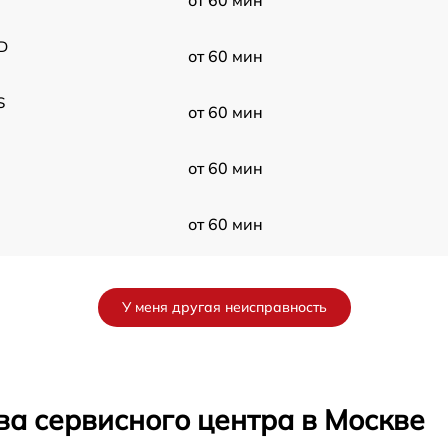
от 60 мин
D
от 60 мин
S
от 60 мин
от 60 мин
от 60 мин
от 60 мин
У меня другая неисправность
от 60 мин
s
от 60 мин
ва сервисного центра в Москве