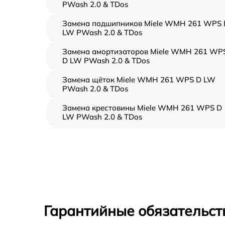
PWash 2.0 & TDos
Замена подшипников Miele WMH 261 WPS 
LW PWash 2.0 & TDos
Замена амортизаторов Miele WMH 261 WP
D LW PWash 2.0 & TDos
Замена щёток Miele WMH 261 WPS D LW
PWash 2.0 & TDos
Замена крестовины Miele WMH 261 WPS D
LW PWash 2.0 & TDos
Корпусный ремонт (замена резинок,
креплений, кнопок) Miele WMH 261 WPS D
LW PWash 2.0 & TDos
Ремонт платы управления (восстановление)
Miele WMH 261 WPS D LW PWash 2.0 & TDo
Замена блока управления Miele WMH 261
Гарантийные обязательст
WPS D LW PWash 2.0 & TDos