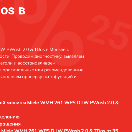
os в
W PWash 2.0 & TDos в Москве с
сти. Проводим диагностику, выявляем
етали и восстанавливаем
ем оригинальные или рекомендованные
выполняем проверку всех функций и
ой машины Miele WMH 261 WPS D LW PWash 2.0 &
 желанию
бращения
Miele WMH 261 WPS D LW PWash 2.0 & TDos от 35