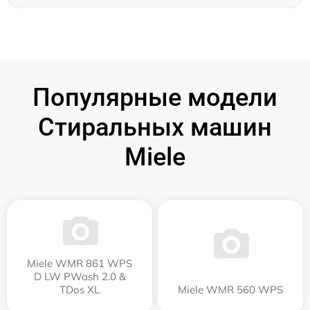
Популярные модели
Стиральных машин
Miele
Miele WMR 861 WPS
D LW PWash 2.0 &
TDos XL
Miele WMR 560 WPS