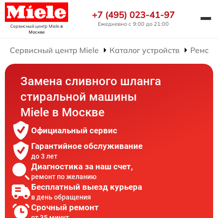
+7 (495) 023-41-97
Ежедневно с 9:00 до 21:00
Сервисный центр Miele
в
Москве
Сервисный центр Miele
Каталог устройств
Ремонт
Замена сливного шланга
стиральной машины
Miele в Москве
Официальный сервис
Гарантийное обслуживание
до 3 лет
Диагностика за наш счет,
ремонт по желанию
Бесплатный выезд курьера
в день обращения
Срочный ремонт
от 35 минут