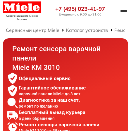
+7 (495) 023-41-97
Ежедневно с 9:00 до 21:00
Сервисный центр Miele
в
Москве
Сервисный центр Miele
Каталог устройств
Ремонт
Ремонт сенсора варочной
панели
Miele KM 3010
Официальный сервис
Гарантийное обслуживание
варочной панели Miele до 3 лет
Диагностика за наш счет,
ремонт по желанию
Бесплатный выезд курьера
в день обращения
Ремонт сенсора варочной панели
Miele KM 3010 от 35 минут