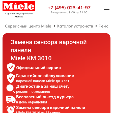
+7 (495) 023-41-97
Ежедневно с 9:00 до 21:00
Сервисный центр Miele
в
Москве
Сервисный центр Miele
Каталог устройств
Ремонт
Замена сенсора варочной
панели
Miele KM 3010
Официальный сервис
Гарантийное обслуживание
варочной панели Miele до 3 лет
Диагностика за наш счет,
ремонт по желанию
Бесплатный выезд курьера
в день обращения
Замена сенсора варочной панели
Miele KM 3010 от 35 минут