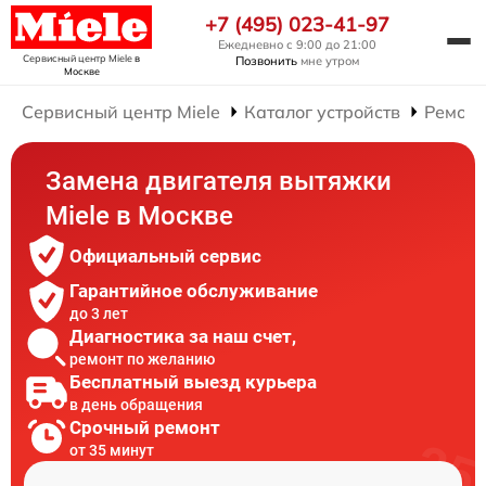
+7 (495) 023-41-97
Ежедневно с 9:00 до 21:00
Сервисный центр Miele
в
Позвонить
мне утром
Москве
Сервисный центр Miele
Каталог устройств
Ремонт
Замена двигателя вытяжки
Miele в Москве
Официальный сервис
Гарантийное обслуживание
до 3 лет
Диагностика за наш счет,
ремонт по желанию
Бесплатный выезд курьера
в день обращения
Срочный ремонт
от 35 минут