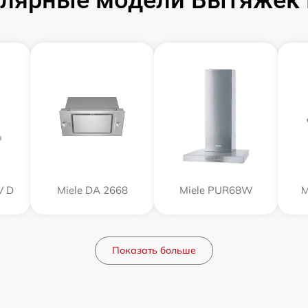
лярные модели Вытяжек 
V D
Miele DA 2668
Miele PUR68W
M
Показать больше