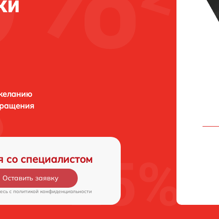
ки
 желанию
бращения
я со специалистом
Оставить заявку
есь c
политикой конфиденциальности