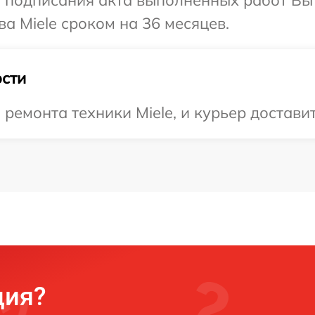
и подписания акта выполненных работ В
а Miele сроком на 36 месяцев.
сти
емонта техники Miele, и курьер доставит
ция?